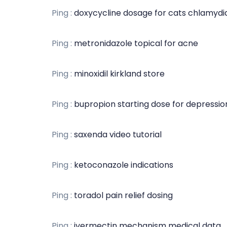
Ping :
doxycycline dosage for cats chlamydi
Ping :
metronidazole topical for acne
Ping :
minoxidil kirkland store
Ping :
bupropion starting dose for depressio
Ping :
saxenda video tutorial
Ping :
ketoconazole indications
Ping :
toradol pain relief dosing
Ping :
ivermectin mechanism medical data