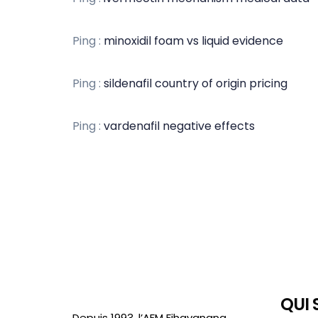
Ping :
minoxidil foam vs liquid evidence
Ping :
sildenafil country of origin pricing
Ping :
vardenafil negative effects
QUI
Depuis 1993, l’AFM Fihavanana