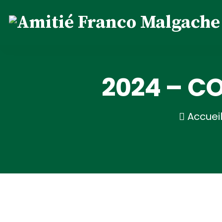
2024 – C
Accuei