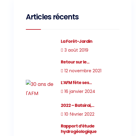
l
e
Articles récents
La Forêt-Jardin
3 août 2019
Retour sur le...
12 novembre 2021
L’AFM fête ses...
16 janvier 2024
2022 – Batsirai,...
10 février 2022
Rapport d’étude
hydrogéologique