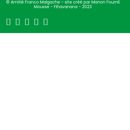
© Amitié Franco Malgache - site créé par Manon Fournil
Mousse - Fihavanana - 2023