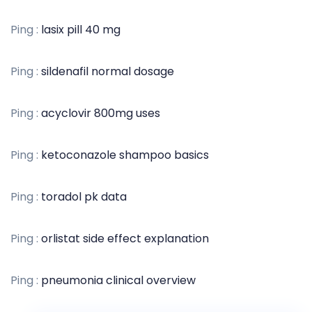
o
Ping :
lasix pill 40 mg
n
Ping :
sildenafil normal dosage
d
e
Ping :
acyclovir 800mg uses
l
’
Ping :
ketoconazole shampoo basics
a
Ping :
toradol pk data
r
t
Ping :
orlistat side effect explanation
i
Ping :
pneumonia clinical overview
c