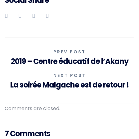
Social Share
N
PREV POST
2019 – Centre éducatif de l’Akany
a
v
NEXT POST
La soirée Malgache est de retour !
i
g
Comments are closed.
a
t
7 Comments
i