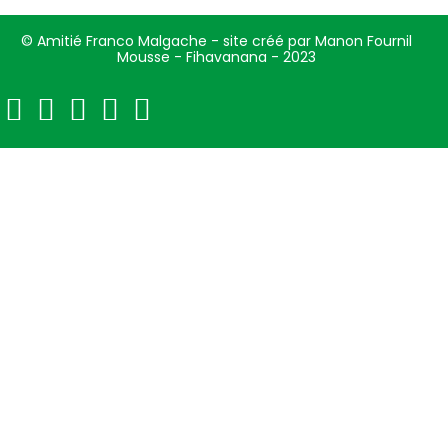
© Amitié Franco Malgache - site créé par Manon Fournil
Mousse - Fihavanana - 2023