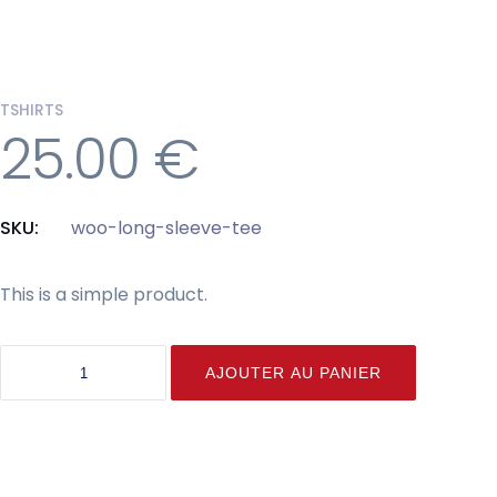
TSHIRTS
25.00
€
SKU:
woo-long-sleeve-tee
This is a simple product.
quantité
AJOUTER AU PANIER
de
Long
Sleeve
Tee