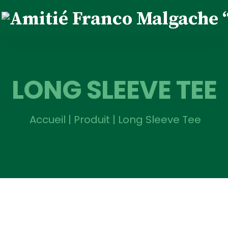
LONG SLEEVE TEE
Accueil
|
Produit
|
Long Sleeve Tee