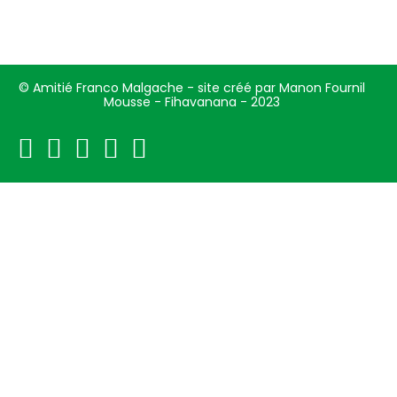
© Amitié Franco Malgache - site créé par Manon Fournil
Mousse - Fihavanana - 2023